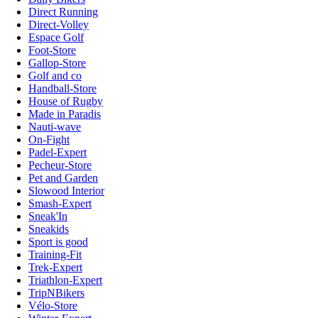
Direct Running
Direct-Volley
Espace Golf
Foot-Store
Gallop-Store
Golf and co
Handball-Store
House of Rugby
Made in Paradis
Nauti-wave
On-Fight
Padel-Expert
Pecheur-Store
Pet and Garden
Slowood Interior
Smash-Expert
Sneak'In
Sneakids
Sport is good
Training-Fit
Trek-Expert
Triathlon-Expert
TripNBikers
Vélo-Store